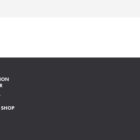
ION
R
T
 SHOP