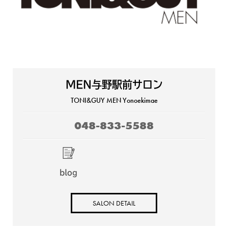
MEN与野駅前サロン
TONI&GUY MEN Yonoekimae
048-833-5588
blog
SALON DETAIL