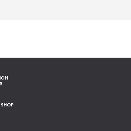
ION
R
T
 SHOP