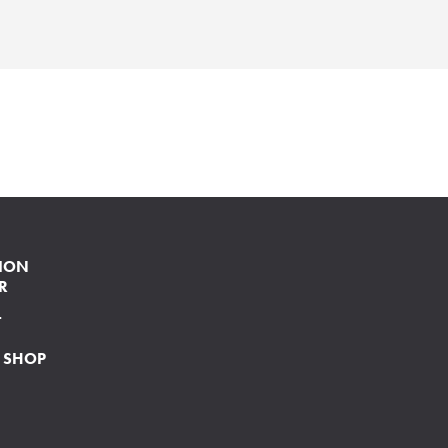
ION
R
T
 SHOP