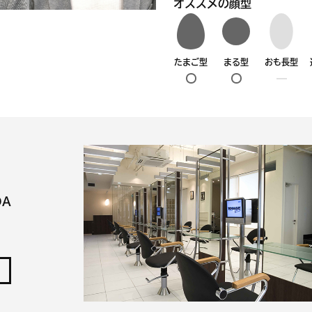
オススメの顔型
たまご型
まる型
おも長型
DA